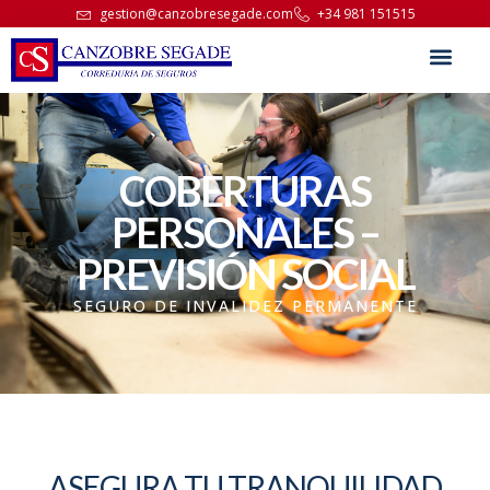
gestion@canzobresegade.com
+34 981 151515
COBERTURAS
PERSONALES –
PREVISIÓN SOCIAL
SEGURO DE INVALIDEZ PERMANENTE
ASEGURA TU TRANQUILIDAD