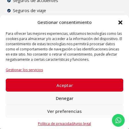
Seguros de accidentes
Seguros de viaje
Seguros de ciberriesgos
Gestionar consentimiento
Seguros para particulares
Para ofrecer las mejores experiencias, utilizamos tecnologías como las
cookies para almacenar y/o acceder a la información del dispositivo. El
Seguros para autónomos
consentimiento de estas tecnologías nos permitirá procesar datos
como el comportamiento de navegación o las identificaciones únicas
Seguros para empresas
en este sitio. No consentir o retirar el consentimiento, puede afectar
negativamente a ciertas características y funciones.
Legales
Gestionar los servicios
Accesibilidad
Aviso legal
Aceptar
Política de privacidad
Denegar
Ver preferencias
Todos los derechos reservados |
© 2024 Correduría de Seguros en
Política de privacidad
Aviso legal
Coruña